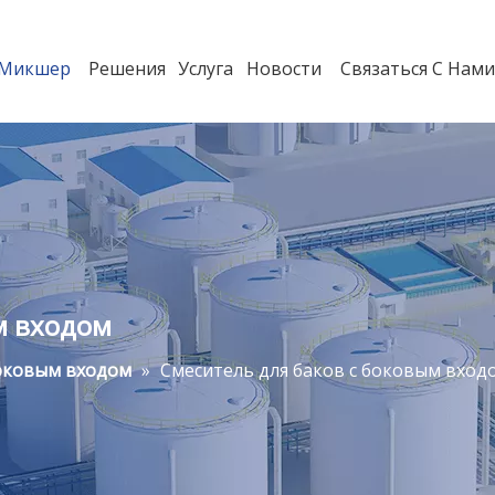
 Mикшер
Решения
Услуга
Новости
Связаться C Hам
м входом
боковым входом
»
Смеситель для баков с боковым вход