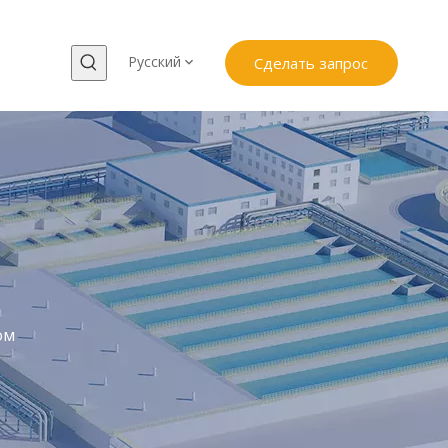
и
Pусский
Сделать запрос
ом