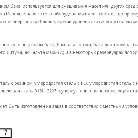
ном баке, используется для смешивания масел или других сред 
ка.Использование этого оборудования имеет множество преиму
изкое энергопотребление, низкий уровень статического электри
новлен в нефтяном баке, баке для смазки, баке для топлива, ба
о битума, асфальта марки А) и в некоторых резервуарах для хр
аль с резиной, углеродистая сталь с PO, углеродистая сталь с P
авеющая сталь 316L, 2205, супераустенитная нержавеющая сталь
жет быть изготовлен на заказ в соответствии с местными усло